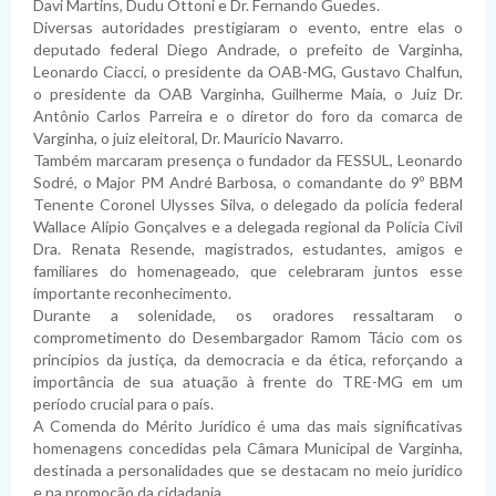
Davi Martins, Dudu Ottoni e Dr. Fernando Guedes.
Diversas autoridades prestigiaram o evento, entre elas o
deputado federal Diego Andrade, o prefeito de Varginha,
Leonardo Ciacci, o presidente da OAB-MG, Gustavo Chalfun,
o presidente da OAB Varginha, Guilherme Maia, o Juiz Dr.
Antônio Carlos Parreira e o diretor do foro da comarca de
Varginha, o juiz eleitoral, Dr. Maurício Navarro.
Também marcaram presença o fundador da FESSUL, Leonardo
Sodré, o Major PM André Barbosa, o comandante do 9º BBM
Tenente Coronel Ulysses Silva, o delegado da polícia federal
Wallace Alípio Gonçalves e a delegada regional da Polícia Civil
Dra. Renata Resende, magistrados, estudantes, amigos e
familiares do homenageado, que celebraram juntos esse
importante reconhecimento.
Durante a solenidade, os oradores ressaltaram o
comprometimento do Desembargador Ramom Tácio com os
princípios da justiça, da democracia e da ética, reforçando a
importância de sua atuação à frente do TRE-MG em um
período crucial para o país.
A Comenda do Mérito Jurídico é uma das mais significativas
homenagens concedidas pela Câmara Municipal de Varginha,
destinada a personalidades que se destacam no meio jurídico
e na promoção da cidadania.