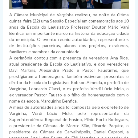
A Câmara Municipal de Varginha realizou, na noite da última
quinta-feira (22) uma Sessão Especial em comemoração aos 10
anos da Escola do Legislativo Professor Doutor Mário Vani
Benfica, um importante marco na história da educação cidadã
do município. O evento reuniu autoridades, representantes
de instituições parceiras, alunos dos projetos, ex-alunos,
familiares e membros da comunidade.
A cerimônia contou com a presença da vereadora Ana Rios,
atual presidente da Escola do Legislativo, e dos vereadores
Davi Martins, Alexandre Prado e Pastor Faustinho, que
prestigiaram a homenagem. Também estiveram presentes o
diretor da Escola do Legislativo, Robson Almeida, o prefeito de
Varginha, Leonardo Ciacci, o ex-prefeito Verdi Lúcio Melo, o
ex-vereador Pastor Fausto e o filho do homenageado com o
nome da escola, Marquinho Benfica.
A mesa de autoridades ainda foi composta pelo ex-prefeito de
Varginha, Vérdi Lúcio Melo, pelo representante da
Superintendência Regional de Ensino, Plínio Porto Rodrigues,
o presidente da Câmara de Monte Sião, Ricardo Paquito, o
presidente da Câmara de Carvalhópolis, Daniel Caproni, a
vereadora Ana Luísa Souza, de Elói Mendes e o vereador de