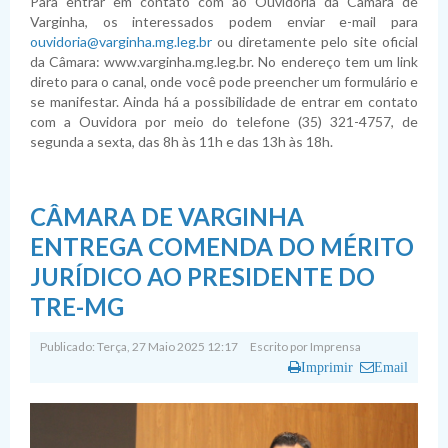
Para entrar em contato com ao Ouvidoria da Câmara de
Varginha, os interessados podem enviar e-mail para
ouvidoria@varginha.mg.leg.br
ou diretamente pelo site oficial
da Câmara: www.varginha.mg.leg.br. No endereço tem um link
direto para o canal, onde você pode preencher um formulário e
se manifestar. Ainda há a possibilidade de entrar em contato
com a Ouvidora por meio do telefone (35) 321-4757, de
segunda a sexta, das 8h às 11h e das 13h às 18h.
CÂMARA DE VARGINHA
ENTREGA COMENDA DO MÉRITO
JURÍDICO AO PRESIDENTE DO
TRE-MG
Publicado: Terça, 27 Maio 2025 12:17
Escrito por
Imprensa
Imprimir
Email