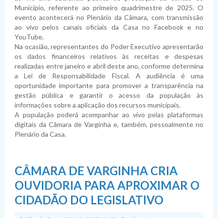
Planejamento
Pauta das Sessões
Julgamento de contas
Folha de Pagamento
Dispensas
Fiscais de Contratos
Relatórios da Lei 4.320/64
Município, referente ao primeiro quadrimestre de 2025. O
evento acontecerá no Plenário da Câmara, com transmissão
Lei de Acesso à Informação
Lista de Terceirizados
Inexigibilidade
Relatórios da LRF
Plano Anual de Contratações
ao vivo pelos canais oficiais da Casa no Facebook e no
YouTube.
Lei Geral de Proteção de Dados Pessoais
Concursos Públicos
Atas de Adesão
Execução Extraorçamentária
Plano Estratégico Institucional
Sistema de Informação ao Cidadão - SIC
Na ocasião, representantes do Poder Executivo apresentarão
os dados financeiros relativos às receitas e despesas
Obras
Relatório de Gestão e Atividades
Perguntas Frequentes
Sobre a LGPD
realizadas entre janeiro e abril deste ano, conforme determina
a Lei de Responsabilidade Fiscal. A audiência é uma
Fornecedores Sancionados
Políticas de Gestão e Governança
Acessibilidade
Política de Privacidade
oportunidade importante para promover a transparência na
gestão pública e garantir o acesso da população às
informações sobre a aplicação dos recursos municipais.
A população poderá acompanhar ao vivo pelas plataformas
digitais da Câmara de Varginha e, também, pessoalmente no
Plenário da Casa.
CÂMARA DE VARGINHA CRIA
OUVIDORIA PARA APROXIMAR O
CIDADÃO DO LEGISLATIVO