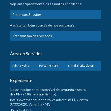
Veja antecipadamente os assuntos abordados:
Pauta das Sessões
Assista também através de nossos canais:
Transmissão das Sessões
Área do Servidor
Minha Folha
Portal INPREV
E-mail Institucional
Expediente
Nossa equipe está disponível de segunda a sexta,
das 8h as 18h para auxiliá-lo(a).
Pça. Governador Benedito Valadares, n°11, Centro
37002-020, Varginha - MG
35 3219 4757