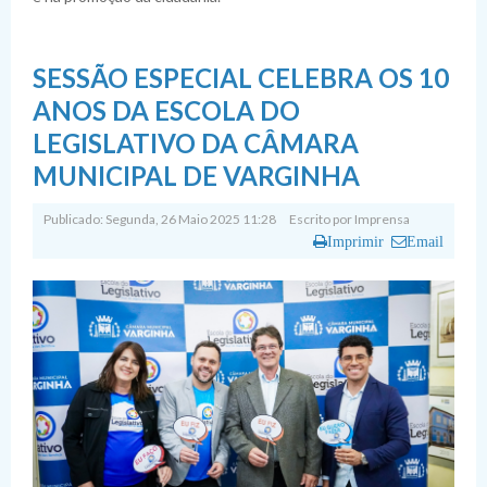
SESSÃO ESPECIAL CELEBRA OS 10
ANOS DA ESCOLA DO
LEGISLATIVO DA CÂMARA
MUNICIPAL DE VARGINHA
Publicado: Segunda, 26 Maio 2025 11:28
Escrito por
Imprensa
Imprimir
Email