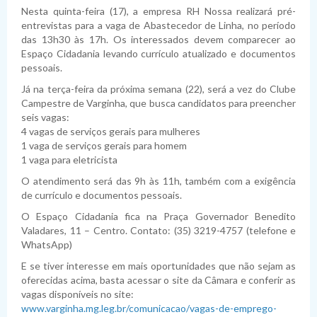
Planejamento
Pauta das Sessões
Julgamento de contas
Folha de Pagamento
Dispensas
Fiscais de Contratos
Relatórios da Lei 4.320/64
Nesta quinta-feira (17), a empresa RH Nossa realizará pré-
entrevistas para a vaga de Abastecedor de Linha, no período
Lei de Acesso à Informação
Lista de Terceirizados
Inexigibilidade
Relatórios da LRF
Plano Anual de Contratações
das 13h30 às 17h. Os interessados devem comparecer ao
Espaço Cidadania levando currículo atualizado e documentos
Lei Geral de Proteção de Dados Pessoais
Concursos Públicos
Atas de Adesão
Execução Extraorçamentária
Plano Estratégico Institucional
Sistema de Informação ao Cidadão - SIC
pessoais.
Obras
Relatório de Gestão e Atividades
Perguntas Frequentes
Sobre a LGPD
Já na terça-feira da próxima semana (22), será a vez do Clube
Campestre de Varginha, que busca candidatos para preencher
Fornecedores Sancionados
Políticas de Gestão e Governança
Acessibilidade
Política de Privacidade
seis vagas:
4 vagas de serviços gerais para mulheres
1 vaga de serviços gerais para homem
1 vaga para eletricista
O atendimento será das 9h às 11h, também com a exigência
de currículo e documentos pessoais.
O Espaço Cidadania fica na Praça Governador Benedito
Valadares, 11 – Centro. Contato: (35) 3219-4757 (telefone e
WhatsApp)
E se tiver interesse em mais oportunidades que não sejam as
oferecidas acima, basta acessar o site da Câmara e conferir as
vagas disponíveis no site:
www.varginha.mg.leg.br/comunicacao/vagas-de-emprego-