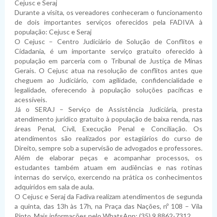
Cejusc e Seraj
Durante a visita, os vereadores conheceram o funcionamento
de dois importantes serviços oferecidos pela FADIVA à
população: Cejusc e Seraj
O Cejusc – Centro Judiciário de Solução de Conflitos e
Cidadania, é um importante serviço gratuito oferecido à
população em parceria com o Tribunal de Justiça de Minas
Gerais. O Cejusc atua na resolução de conflitos antes que
cheguem ao Judiciário, com agilidade, confidencialidade e
legalidade, oferecendo à população soluções pacíficas e
acessíveis.
Já o SERAJ – Serviço de Assistência Judiciária, presta
atendimento jurídico gratuito à população de baixa renda, nas
áreas Penal, Civil, Execução Penal e Conciliação. Os
atendimentos são realizados por estagiários do curso de
Direito, sempre sob a supervisão de advogados e professores.
Além de elaborar peças e acompanhar processos, os
estudantes também atuam em audiências e nas rotinas
internas do serviço, exercendo na prática os conhecimentos
adquiridos em sala de aula.
O Cejusc e Seraj da Fadiva realizam atendimentos de segunda
a quinta, das 13h às 17h, na Praça das Nações, nº 108 – Vila
Pinto. Mais informações pelo WhatsApp: (35) 9 8862-7312.