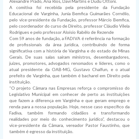
Alexandre Prado, Ana Rios, Davi Martins e Dudu Ottoni.
A comitiva foi recebida pela presidente da Fundação
Educacional de Varginha, Junia Bemfica Guimarães Cornélio,
pelo vice-presidente da Fundação, professor Márcio Bemfica,
pelo coordenador do curso de Direito, professor Cláudio Vilela
Rodrigues e pelo professor Aloísio Rabêlo de Rezende
Com 59 anos de fundação, a FADIVA é referência na formação
de profissionais da área jurídica, contribuindo de forma
significativa com a história de Varginha e do estado de Minas
Gerais. De suas salas saíram ministros, desembargadores,
juízes, promotores, advogados renomados e líderes, como o
atual presidente da OAB-MG, Gustavo Chalfun, e o atual
prefeito de Varginha, que também é bacharel em Direito pela
instituição.
“O projeto Câmara nas Empresas reforça o compromisso do
Legislativo Municipal em conhecer de perto as instituições
que fazem a diferença em Varginha e que geram emprego e
renda para a nossa população. Hoje, nesse caso específico da
Fadiva, também formando cidadãos e transformando
realidades por meio do conhecimento jurídico”, destacou o
vice-presidente da Câmara, vereador Pastor Faustinho, que
também é egresso da instituição.