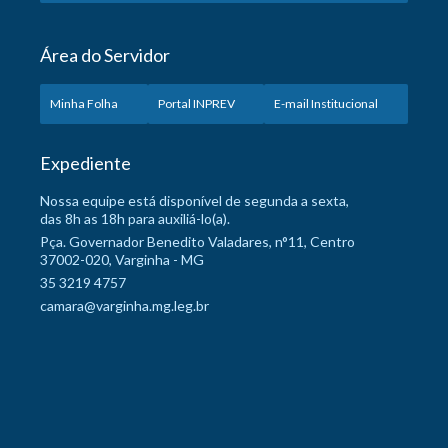
Área do Servidor
Minha Folha
Portal INPREV
E-mail Institucional
Expediente
Nossa equipe está disponível de segunda a sexta,
das 8h as 18h para auxiliá-lo(a).
Pça. Governador Benedito Valadares, n°11, Centro
37002-020, Varginha - MG
35 3219 4757
camara@varginha.mg.leg.br