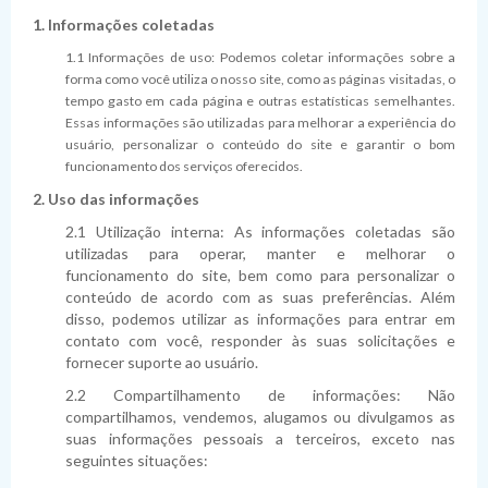
Planejamento
Pauta das Sessões
Julgamento de contas
Folha de Pagamento
Dispensas
Fiscais de Contratos
Relatórios da Lei 4.320/64
1. Informações coletadas
Lei de Acesso à Informação
Lista de Terceirizados
Inexigibilidade
Relatórios da LRF
Plano Anual de Contratações
1.1 Informações de uso: Podemos coletar informações sobre a
forma como você utiliza o nosso site, como as páginas visitadas, o
Lei Geral de Proteção de Dados Pessoais
Concursos Públicos
Atas de Adesão
Execução Extraorçamentária
Plano Estratégico Institucional
Sistema de Informação ao Cidadão - SIC
tempo gasto em cada página e outras estatísticas semelhantes.
Essas informações são utilizadas para melhorar a experiência do
Obras
Relatório de Gestão e Atividades
Perguntas Frequentes
Sobre a LGPD
usuário, personalizar o conteúdo do site e garantir o bom
funcionamento dos serviços oferecidos.
Fornecedores Sancionados
Políticas de Gestão e Governança
Acessibilidade
Política de Privacidade
2. Uso das informações
2.1 Utilização interna: As informações coletadas são
utilizadas para operar, manter e melhorar o
funcionamento do site, bem como para personalizar o
conteúdo de acordo com as suas preferências. Além
disso, podemos utilizar as informações para entrar em
contato com você, responder às suas solicitações e
fornecer suporte ao usuário.
2.2 Compartilhamento de informações: Não
compartilhamos, vendemos, alugamos ou divulgamos as
suas informações pessoais a terceiros, exceto nas
seguintes situações: