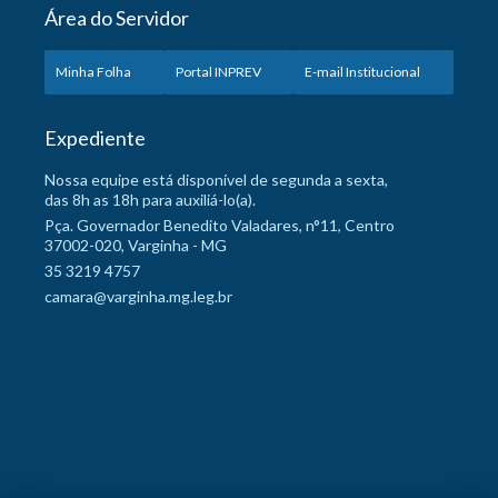
Área do Servidor
Minha Folha
Portal INPREV
E-mail Institucional
Expediente
Nossa equipe está disponível de segunda a sexta,
das 8h as 18h para auxiliá-lo(a).
Pça. Governador Benedito Valadares, n°11, Centro
37002-020, Varginha - MG
35 3219 4757
camara@varginha.mg.leg.br