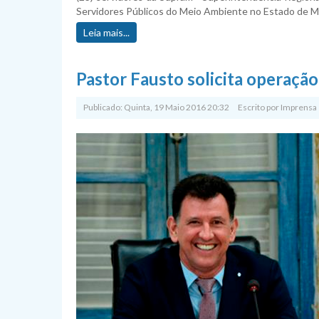
Servidores Públicos do Meio Ambiente no Estado de M
Leia mais...
Pastor Fausto solicita operaçã
Publicado: Quinta, 19 Maio 2016 20:32
Escrito por
Imprensa