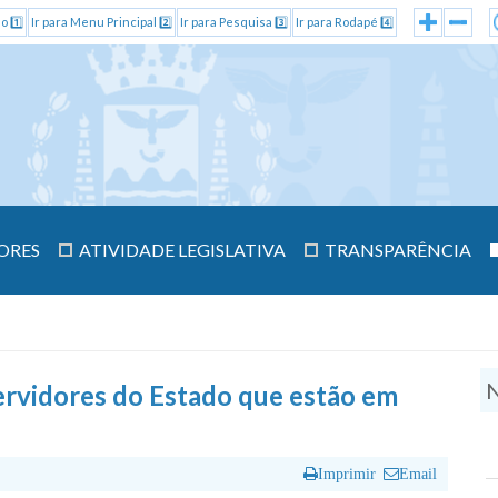
o 1️⃣
Ir para Menu Principal 2️⃣
Ir para Pesquisa 3️⃣
Ir para Rodapé 4️⃣
ORES
ATIVIDADE LEGISLATIVA
TRANSPARÊNCIA
N
ervidores do Estado que estão em
Imprimir
Email