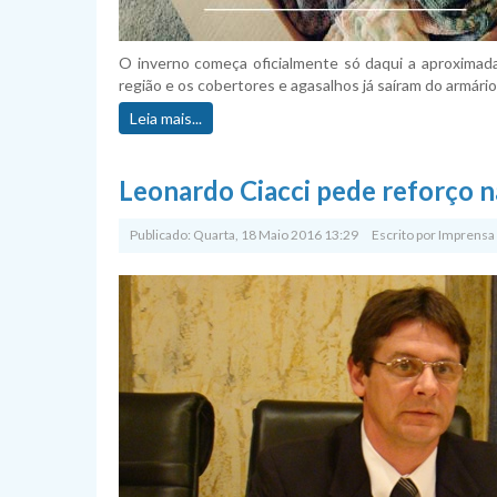
O inverno começa oficialmente só daqui a aproximad
região e os cobertores e agasalhos já saíram do armário
Leia mais...
Leonardo Ciacci pede reforço n
Publicado: Quarta, 18 Maio 2016 13:29
Escrito por
Imprensa