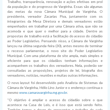
Trabalho, transparência, renovação e ações efetivas em prol
da população e do progresso de Varginha. Essas são algumas
das metas da nova Câmara Municipal de Varginha. O
presidente, vereador Zacarias Piva, juntamente com os
integrantes da Mesa Diretora e demais vereadores estão
empenhados em trabalhar por uma Câmara ativa, que não se
acomoda e que quer o melhor para a cidade. Dentre as
propostas de trabalho está a facilitação do acesso do cidadão
ao Poder Legislativo. Pensando nisso, a Câmara de Varginha
lançou na última segunda-feira (30), antes mesmo de terminar
o recesso parlamentar, o novo site do Poder Legislativo
Municipal. Com uma plataforma de site ampla, mais simples e
eficiente para que os cidadãos tenham informações e
acompanhem os trabalhos dos vereadores. Nela, poderão ser
consultadas as proposições, projetos de lei, biografia dos
vereadores, notícias, reuniões e muitas outras informações.
O novo layout foi desenvolvido pelo Analista de Sistemas da
Câmara de Varginha, Hélio Lino Junior e o endereço continua o
mesmo
www.camaravarginha.mg.gov.br
.
“O objetivo é ampliar o acesso do cidadão sobre o que
acontece na Casa de Leis, e é isso que está sendo feito.
Também temos o dever de apresentar o trabalho de cada