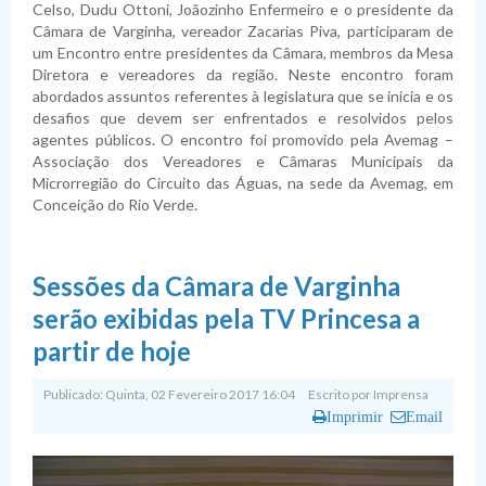
Planejamento
Pauta das Sessões
Julgamento de contas
Folha de Pagamento
Dispensas
Fiscais de Contratos
Relatórios da Lei 4.320/64
Celso, Dudu Ottoni, Joãozinho Enfermeiro e o presidente da
Câmara de Varginha, vereador Zacarias Piva, participaram de
Lei de Acesso à Informação
Lista de Terceirizados
Inexigibilidade
Relatórios da LRF
Plano Anual de Contratações
um Encontro entre presidentes da Câmara, membros da Mesa
Diretora e vereadores da região. Neste encontro foram
Lei Geral de Proteção de Dados Pessoais
Concursos Públicos
Atas de Adesão
Execução Extraorçamentária
Plano Estratégico Institucional
Sistema de Informação ao Cidadão - SIC
abordados assuntos referentes à legislatura que se inicia e os
desafios que devem ser enfrentados e resolvidos pelos
Obras
Relatório de Gestão e Atividades
Perguntas Frequentes
Sobre a LGPD
agentes públicos. O encontro foi promovido pela Avemag –
Associação dos Vereadores e Câmaras Municipais da
Fornecedores Sancionados
Políticas de Gestão e Governança
Acessibilidade
Política de Privacidade
Microrregião do Circuito das Águas, na sede da Avemag, em
Conceição do Rio Verde.
Sessões da Câmara de Varginha
serão exibidas pela TV Princesa a
partir de hoje
Publicado: Quinta, 02 Fevereiro 2017 16:04
Escrito por
Imprensa
Imprimir
Email