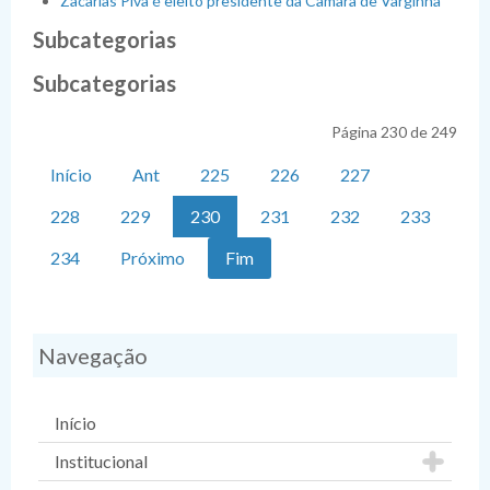
Zacarias Piva é eleito presidente da Câmara de Varginha
Subcategorias
Subcategorias
Página 230 de 249
Início
Ant
225
226
227
228
229
230
231
232
233
234
Próximo
Fim
Navegação
Início
Institucional