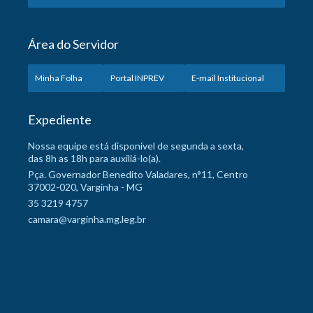
Área do Servidor
Minha Folha
Portal INPREV
E-mail Institucional
Expediente
Nossa equipe está disponível de segunda a sexta,
das 8h as 18h para auxiliá-lo(a).
Pça. Governador Benedito Valadares, n°11, Centro
37002-020, Varginha - MG
35 3219 4757
camara@varginha.mg.leg.br