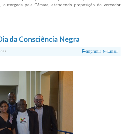
o, outorgada pela Câmara, atendendo proposição do vereador
ia da Consciência Negra
ensa
Imprimir
Email