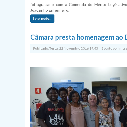
foi agraciado com a Comenda do Mérito Legislativ
Joãozinho Enfermeiro.
Leia mais...
Câmara presta homenagem ao D
Publicado: Terça, 22 Novembro 2016 19:43
Escrito por
Impr