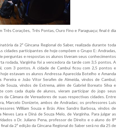
m Três Corações, Três Pontas, Ouro Fino e Paraguaçu; final é dia
inatória da 2ª Gincana Regional do Saber, realizada durante toda
As cidades participantes de hoje compõem o Grupo E: Andradas,
de perguntas e respostas os alunos tiveram seus conhecimentos
rta rodada, Varginha foi a vencedora da tarde com 3,5 pontos. A
nal, com 3 pontos. A cidade de Cambuí ficou com 2,5 pontos e
e hoje estavam os alunos Andressa Aparecida Botelho e Amanda
s Pereira e João Vitor Serafim de Almeida, vindos de Cambuí;
 de Souza, vindos de Extrema, além de Gabriel Boreato Silva e
te com cada dupla de alunos, vieram participar do jogo seus
s da Câmara de Vereadores de suas respectivas cidades. Entre
ara, Marcelo Donizete, ambos de Andradas; os professores Luís
fessores William Souza e Brás Alex Sandro Barbosa, vindos de
 Neves Lara e Diná de Souza Melo, de Varginha. Para julgar as
dados o Dr. Juliano Pena, professor de Direito e o aluno do 8°
final da 2ª edição da Gincana Regional do Saber será no dia 25 de