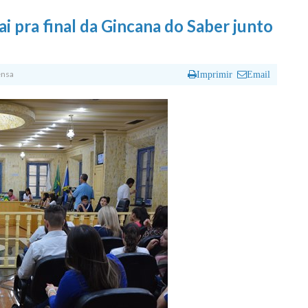
ai pra final da Gincana do Saber junto
ensa
Imprimir
Email