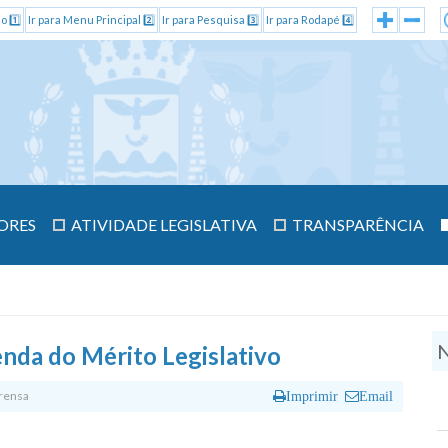
o 1️⃣
Ir para Menu Principal 2️⃣
Ir para Pesquisa 3️⃣
Ir para Rodapé 4️⃣
ORES
ATIVIDADE LEGISLATIVA
TRANSPARÊNCIA
N
nda do Mérito Legislativo
rensa
Imprimir
Email