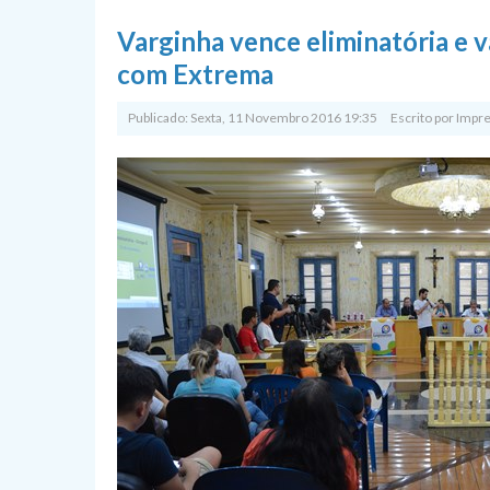
Varginha vence eliminatória e v
com Extrema
Publicado: Sexta, 11 Novembro 2016 19:35
Escrito por
Impr