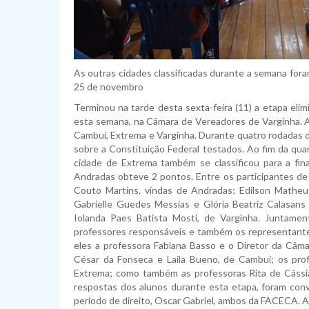
As outras cidades classificadas durante a semana fora
25 de novembro
Terminou na tarde desta sexta-feira (11) a etapa elim
esta semana, na Câmara de Vereadores de Varginha. 
Cambuí, Extrema e Varginha. Durante quatro rodadas 
sobre a Constituição Federal testados. Ao fim da qua
cidade de Extrema também se classificou para a fi
Andradas obteve 2 pontos. Entre os participantes d
Couto Martins, vindas de Andradas; Edilson Matheu
Gabrielle Guedes Messias e Glória Beatriz Calasans
Iolanda Paes Batista Mosti, de Varginha. Juntamen
professores responsáveis e também os representante
eles a professora Fabiana Basso e o Diretor da Câm
César da Fonseca e Laila Bueno, de Cambuí; os pro
Extrema; como também as professoras Rita de Cássia
respostas dos alunos durante esta etapa, foram convi
período de direito, Oscar Gabriel, ambos da FACECA. A 