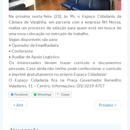
Planejamento
Pauta das Sessões
Julgamento de contas
Folha de Pagamento
Dispensas
Fiscais de Contratos
Relatórios da Lei 4.320/64
Lei de Acesso à Informação
Lista de Terceirizados
Inexigibilidade
Relatórios da LRF
Plano Anual de Contratações
Na próxima sexta-feira (23), às 9h, o Espaço Cidadania da
Câmara de Varginha, em parceria com a empresa RH Nossa,
Lei Geral de Proteção de Dados Pessoais
Concursos Públicos
Atas de Adesão
Execução Extraorçamentária
Plano Estratégico Institucional
Sistema de Informação ao Cidadão - SIC
realiza um processo de seleção para quem está em busca de
uma nova colocação no mercado de trabalho.
Obras
Relatório de Gestão e Atividades
Perguntas Frequentes
Sobre a LGPD
Vagas disponíveis são para:
• Operador de Empilhadeira
Fornecedores Sancionados
Políticas de Gestão e Governança
Acessibilidade
Política de Privacidade
• Conferente
• Auxiliar de Apoio Logístico
Os interessados devem trazer currículo e documentos
pessoais. Caso ainda não tenha, pode confeccionar o currículo
e imprimir gratuitamente no próprio Espaço Cidadania!
O Espaço Cidadania fica na Praça Governador Benedito
Valadares, 11 – Centro. Informações: (35) 3219-4757
Facebook
WhatsApp
Copiar
< Ant
Próximo >