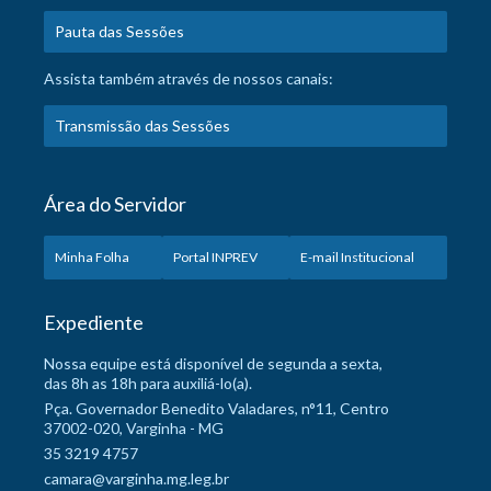
Pauta das Sessões
Assista também através de nossos canais:
Transmissão das Sessões
Área do Servidor
Minha Folha
Portal INPREV
E-mail Institucional
Expediente
Nossa equipe está disponível de segunda a sexta,
das 8h as 18h para auxiliá-lo(a).
Pça. Governador Benedito Valadares, n°11, Centro
37002-020, Varginha - MG
35 3219 4757
camara@varginha.mg.leg.br