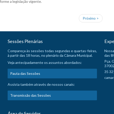
forme a legislação vigente.
Próximo >
Sessões Plenárias
Expe
Compareça às sessões todas segundas e quartas-feiras,
Nossa
à partir das 18 horas, no plenário da Câmara Municipal.
das 8h
Pça. 
Veja antecipadamente os assuntos abordados:
37002
35 32
Pauta das Sessões
camar
Assista também através de nossos canais:
Transmissão das Sessões
Área do Servidor