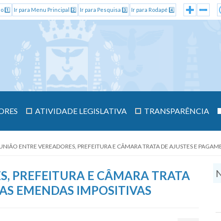
o 1️⃣
Ir para Menu Principal 2️⃣
Ir para Pesquisa 3️⃣
Ir para Rodapé 4️⃣
ORES
ATIVIDADE LEGISLATIVA
TRANSPARÊNCIA
UNIÃO ENTRE VEREADORES, PREFEITURA E CÂMARA TRATA DE AJUSTES E PAGAM
N
S, PREFEITURA E CÂMARA TRATA
AS EMENDAS IMPOSITIVAS