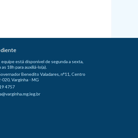
diente
 equipe está disponível de segunda a sexta,
 as 18h para auxiliá-lo(a).
Governador Benedito Valadares, n°11, Centro
-020, Varginha - MG
19 4757
a@varginha.mg.leg.br