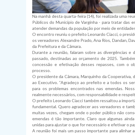
Na manhã desta quarta-feira (14), foi realizada uma re
Públicos do Município de Varginha - para tratar das 
atender demandas da população por meio de entidades,
O encontro reuniu o prefeito Leonardo Ciacci, o presi
os vereadores Alexandre Prado, Ana Rios, Dandan, Davi 
da Prefeitura e da Câmara.
Durante a reunião, falaram sobre as divergências e
passado, destinadas ao orçamento de 2025. Também f
concessão e efetivação desses repasses, com o obj
processo.
O presidente da Câmara, Marquinho da Cooperativa, d
ao Executivo. “Agradeço ao prefeito e a todos os se
para os problemas encontrados nas emendas. Noss
realmente necessários, com responsabilidade e respeito
O prefeito Leonardo Ciacci também ressaltou a importâ
fundamental. Quero agradecer aos vereadores e també
muitas vezes, chegam onde o poder público não cons
emendas é tão importante. Claro que algumas ainda
unidas para ajustar o que for necessário e efetivar o 
A reunião foi mais um passo importante para alinhar 