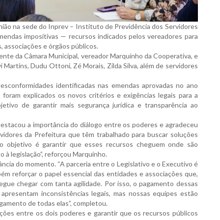
união na sede do Inprev – Instituto de Previdência dos Servidores
emendas impositivas — recursos indicados pelos vereadores para
 associações e órgãos públicos.
dente da Câmara Municipal, vereador Marquinho da Cooperativa, e
Martins, Dudu Ottoni, Zé Morais, Zilda Silva, além de servidores
 desconformidades identificadas nas emendas aprovadas no ano
oram explicados os novos critérios e exigências legais para a
etivo de garantir mais segurança jurídica e transparência ao
estacou a importância do diálogo entre os poderes e agradeceu
rvidores da Prefeitura que têm trabalhado para buscar soluções
o objetivo é garantir que esses recursos cheguem onde são
 à legislação”, reforçou Marquinho.
ncia do momento. “A parceria entre o Legislativo e o Executivo é
m reforçar o papel essencial das entidades e associações que,
egue chegar com tanta agilidade. Por isso, o pagamento dessas
 apresentam inconsistências legais, mas nossas equipes estão
pagamento de todas elas”, completou.
ações entre os dois poderes e garantir que os recursos públicos