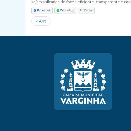
sejam aplicados de forma eficiente, transparente e con
Facebook
WhatsApp
Copiar
< Ant