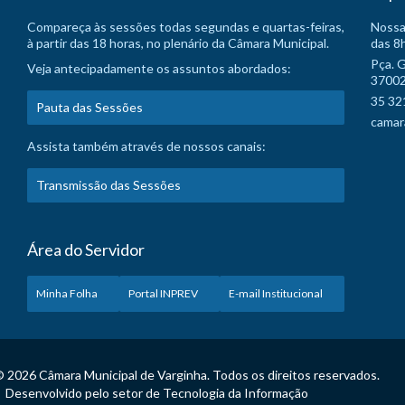
Compareça às sessões todas segundas e quartas-feiras,
Nossa
à partir das 18 horas, no plenário da Câmara Municipal.
das 8h
Pça. 
Veja antecipadamente os assuntos abordados:
37002
35 32
Pauta das Sessões
camar
Assista também através de nossos canais:
Transmissão das Sessões
Área do Servidor
Minha Folha
Portal INPREV
E-mail Institucional
 2026 Câmara Municipal de Varginha. Todos os direitos reservados.
Desenvolvido pelo setor de Tecnologia da Informação