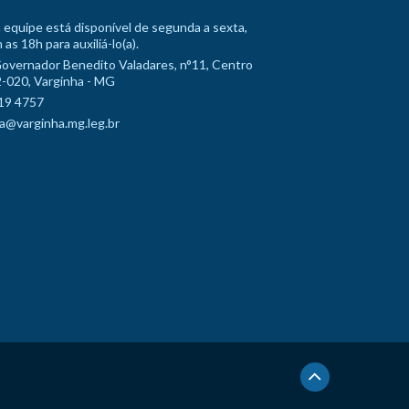
 equipe está disponível de segunda a sexta,
 as 18h para auxiliá-lo(a).
Governador Benedito Valadares, n°11, Centro
-020, Varginha - MG
19 4757
a@varginha.mg.leg.br