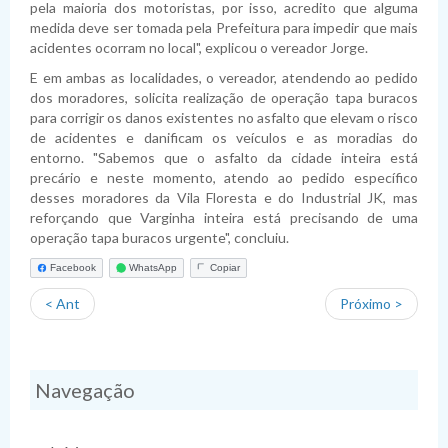
Planejamento
Pauta das Sessões
Julgamento de contas
Folha de Pagamento
Dispensas
Fiscais de Contratos
Relatórios da Lei 4.320/64
pela maioria dos motoristas, por isso, acredito que alguma
medida deve ser tomada pela Prefeitura para impedir que mais
Lei de Acesso à Informação
Lista de Terceirizados
Inexigibilidade
Relatórios da LRF
Plano Anual de Contratações
acidentes ocorram no local", explicou o vereador Jorge.
E em ambas as localidades, o vereador, atendendo ao pedido
Lei Geral de Proteção de Dados Pessoais
Concursos Públicos
Atas de Adesão
Execução Extraorçamentária
Plano Estratégico Institucional
Sistema de Informação ao Cidadão - SIC
dos moradores, solicita realização de operação tapa buracos
para corrigir os danos existentes no asfalto que elevam o risco
Obras
Relatório de Gestão e Atividades
Perguntas Frequentes
Sobre a LGPD
de acidentes e danificam os veículos e as moradias do
entorno. "Sabemos que o asfalto da cidade inteira está
Fornecedores Sancionados
Políticas de Gestão e Governança
Acessibilidade
Política de Privacidade
precário e neste momento, atendo ao pedido específico
desses moradores da Vila Floresta e do Industrial JK, mas
reforçando que Varginha inteira está precisando de uma
operação tapa buracos urgente", concluiu.
Facebook
WhatsApp
Copiar
< Ant
Próximo >
Navegação