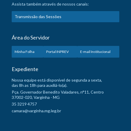
Assista também através de nossos canais:
Transmissão das Sessões
Área do Servidor
Minha Folha
Portal INPREV
E-mail Institucional
Expediente
Nossa equipe está disponível de segunda a sexta,
das 8h as 18h para auxiliá-lo(a).
Pça. Governador Benedito Valadares, n°11, Centro
37002-020, Varginha - MG
35 3219 4757
camara@varginha.mg.leg.br