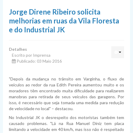
Vereadores
Mesa Diretora
Jorge Direne Ribeiro solicita
Atividade Legislativa
Comissões
melhorias em ruas da Vila Floresta
Transparência
Estrutura Organizacional
Legislação
e do Industrial JK
Comunicação
História
Projetos
Portais de Transparência
Lei Orgânica Municipal
Detalhes
Presidentes
Normas Orçamentárias
Contas Públicas
Notícias
Lei Ordinária
Propostas de Emenda à LOM
Portal da Transparência da Câmara de Varginha
Escrito por Imprensa
Publicado: 03 Maio 2016
Ouvidoria
Normas Administrativas
Transferências e Convênios
Transmissões
Lei Complementar
Projetos de Lei Ordinária do Legislativo
PPA – Plano Plurianual
Portal de Transparência de Minas Gerais
Receitas
Tribuna Livre
Emendas
Recursos Humanos
Jornal da Câmara
Regimento Interno
Projetos de Lei Ordinária do Executivo
LDO – Lei Diretrizes Orçamentárias
Decretos Legislativos
Portal de Publicidade Transparente
Despesas Detalhadas
Transferências Financeiras Recebidas
"Depois da mudança no trânsito em Varginha, o fluxo de
veículos ao redor da rua Edith Pereira aumentou muito e os
Proposições
Diárias de Viagem
Coleção de Livros
Projetos de Lei Complementar
LOA – Lei Orçamentária Anual
Resoluções
Emenda
Prefeitura de Varginha
Despesas Orçamentárias
Transferências Financeiras Concedidas
Cargos e Vencimentos
Edições Anteriores
moradores têm encontrado muita dificuldade para realizarem
manobras para retirada de seus veículos das garagens. Por
Instrumentos Legislativos
Processos Licitatórios
Vagas de Emprego no Espaço Cidadania
Projetos de Decreto Legislativo
Portarias
Emendas Impositivas
Indicações
Portal de Acesso à Informação Federal
Despesas por Credor
Convênios Recebidos
Servidores Públicos
isso, é necessário que seja tomada uma medida para redução
de velocidade no local" – destacou.
Validar Documento
Contratos
Pesquisa de Satisfação
Projetos de Resolução
Emendas à LOM
Requerimentos
Sessões plenárias
Radar da Transparência
Ordem Cronológica de Pagamentos
Parcerias e Convênios Repassados
Servidores e Remuneração
Publicações
No Industrial JK o desrespeito dos motoristas também tem
Prestação de Contas
Moções
Ata das Sessões
Cotas / Verba Indenizatória
Acordos Não Financeiros
Estagiários
Licitações
Contratos Celebrados
causado problemas. "Lá na Rua Manuel Diniz tem placa
limitando a velocidade em 40 km/h, mas isso não é respeitado