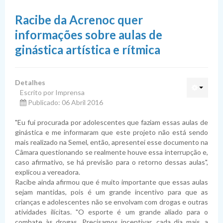
Vereadores
Mesa Diretora
Racibe da Acrenoc quer
Atividade Legislativa
Comissões
informações sobre aulas de
Transparência
Estrutura Organizacional
Legislação
ginástica artística e rítmica
Comunicação
História
Projetos
Portais de Transparência
Lei Orgânica Municipal
Detalhes
Presidentes
Normas Orçamentárias
Contas Públicas
Notícias
Lei Ordinária
Propostas de Emenda à LOM
Portal da Transparência da Câmara de Varginha
Escrito por Imprensa
Publicado: 06 Abril 2016
Ouvidoria
Normas Administrativas
Transferências e Convênios
Transmissões
Lei Complementar
Projetos de Lei Ordinária do Legislativo
PPA – Plano Plurianual
Portal de Transparência de Minas Gerais
Receitas
"Eu fui procurada por adolescentes que faziam essas aulas de
Tribuna Livre
Emendas
Recursos Humanos
Jornal da Câmara
Regimento Interno
Projetos de Lei Ordinária do Executivo
LDO – Lei Diretrizes Orçamentárias
Decretos Legislativos
Portal de Publicidade Transparente
Despesas Detalhadas
Transferências Financeiras Recebidas
ginástica e me informaram que este projeto não está sendo
mais realizado na Semel, então, apresentei esse documento na
Proposições
Diárias de Viagem
Coleção de Livros
Projetos de Lei Complementar
LOA – Lei Orçamentária Anual
Resoluções
Emenda
Prefeitura de Varginha
Despesas Orçamentárias
Transferências Financeiras Concedidas
Cargos e Vencimentos
Edições Anteriores
Câmara questionando se realmente houve essa interrupção e,
caso afirmativo, se há previsão para o retorno dessas aulas",
Instrumentos Legislativos
Processos Licitatórios
Vagas de Emprego no Espaço Cidadania
Projetos de Decreto Legislativo
Portarias
Emendas Impositivas
Indicações
Portal de Acesso à Informação Federal
Despesas por Credor
Convênios Recebidos
Servidores Públicos
explicou a vereadora.
Racibe ainda afirmou que é muito importante que essas aulas
Validar Documento
Contratos
Pesquisa de Satisfação
Projetos de Resolução
Emendas à LOM
Requerimentos
Sessões plenárias
Radar da Transparência
Ordem Cronológica de Pagamentos
Parcerias e Convênios Repassados
Servidores e Remuneração
Publicações
sejam mantidas, pois é um grande incentivo para que as
crianças e adolescentes não se envolvam com drogas e outras
Prestação de Contas
Moções
Ata das Sessões
Cotas / Verba Indenizatória
Acordos Não Financeiros
Estagiários
Licitações
Contratos Celebrados
atividades ilícitas. "O esporte é um grande aliado para o
combate às drogas. Precisamos incentivar, cada dia mais, a