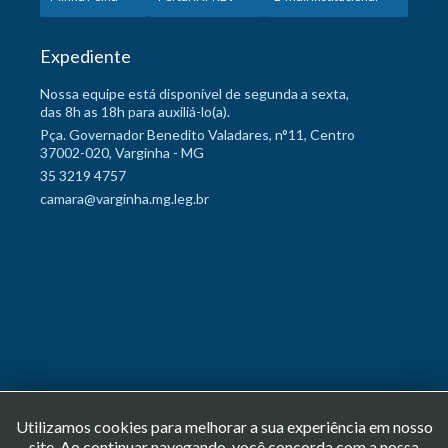
Expediente
Nossa equipe está disponível de segunda a sexta,
das 8h as 18h para auxiliá-lo(a).
Pça. Governador Benedito Valadares, n°11, Centro
37002-020, Varginha - MG
35 3219 4757
camara@varginha.mg.leg.br
Utilizamos cookies para melhorar a sua experiência em nosso
site. Ao continuar navegando, você concorda com a nossa