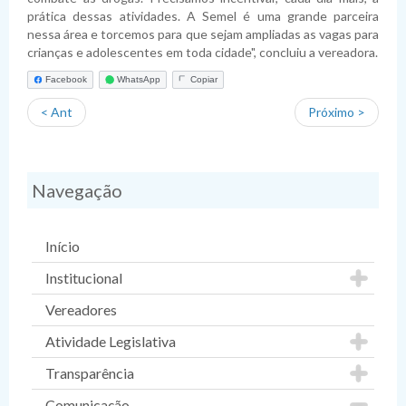
Planejamento
Pauta das Sessões
Julgamento de contas
Folha de Pagamento
Dispensas
Fiscais de Contratos
Relatórios da Lei 4.320/64
prática dessas atividades. A Semel é uma grande parceira
nessa área e torcemos para que sejam ampliadas as vagas para
Lei de Acesso à Informação
Lista de Terceirizados
Inexigibilidade
Relatórios da LRF
Plano Anual de Contratações
crianças e adolescentes em toda cidade", concluiu a vereadora.
Lei Geral de Proteção de Dados Pessoais
Concursos Públicos
Atas de Adesão
Execução Extraorçamentária
Plano Estratégico Institucional
Sistema de Informação ao Cidadão - SIC
Facebook
WhatsApp
Copiar
Obras
Relatório de Gestão e Atividades
Perguntas Frequentes
Sobre a LGPD
< Ant
Próximo >
Fornecedores Sancionados
Políticas de Gestão e Governança
Acessibilidade
Política de Privacidade
Navegação
Início
Institucional
Vereadores
Atividade Legislativa
Transparência
Comunicação