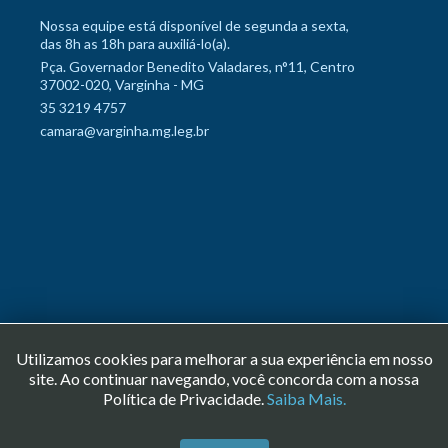
Nossa equipe está disponível de segunda a sexta,
das 8h as 18h para auxiliá-lo(a).
Pça. Governador Benedito Valadares, n°11, Centro
37002-020, Varginha - MG
35 3219 4757
camara@varginha.mg.leg.br
Utilizamos cookies para melhorar a sua experiência em nosso
site. Ao continuar navegando, você concorda com a nossa
Copyright © 2026 Câmara Municipal de Varginha. Todos os direitos
Política de Privacidade.
Saiba Mais.
reservados.
Desenvolvido pelo setor de Tecnologia da Informação