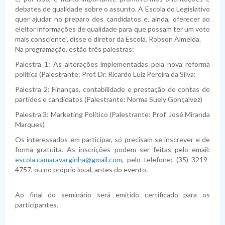
Planejamento
Pauta das Sessões
Julgamento de contas
Folha de Pagamento
Dispensas
Fiscais de Contratos
Relatórios da Lei 4.320/64
debates de qualidade sobre o assunto. A Escola do Legislativo
quer ajudar no preparo dos candidatos e, ainda, oferecer ao
Lei de Acesso à Informação
Lista de Terceirizados
Inexigibilidade
Relatórios da LRF
Plano Anual de Contratações
eleitor informações de qualidade para que possam ter um voto
mais consciente", disse o diretor da Escola, Robson Almeida.
Lei Geral de Proteção de Dados Pessoais
Concursos Públicos
Atas de Adesão
Execução Extraorçamentária
Plano Estratégico Institucional
Sistema de Informação ao Cidadão - SIC
Na programação, estão três palestras:
Obras
Relatório de Gestão e Atividades
Perguntas Frequentes
Sobre a LGPD
Palestra 1: As alterações implementadas pela nova reforma
política (Palestrante: Prof. Dr. Ricardo Luiz Pereira da Silva:
Fornecedores Sancionados
Políticas de Gestão e Governança
Acessibilidade
Política de Privacidade
Palestra 2: Finanças, contabilidade e prestação de contas de
partidos e candidatos (Palestrante: Norma Suely Gonçalvez)
Palestra 3: Marketing Político (Palestrante: Prof. José Miranda
Marques)
Os interessados em participar, só precisam se inscrever e de
forma gratuita. As inscrições podem ser feitas pelo email:
escola.camaravarginha@gmail.com
, pelo telefone: (35) 3219-
4757, ou no próprio local, antes do evento.
Ao final do seminário será emitido certificado para os
participantes.