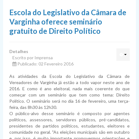
Vereadores
Mesa Diretora
Escola do Legislativo da Câmara de
Atividade Legislativa
Comissões
Varginha oferece seminário
Transparência
Estrutura Organizacional
Legislação
gratuito de Direito Político
Comunicação
História
Projetos
Portais de Transparência
Lei Orgânica Municipal
Detalhes
Presidentes
Normas Orçamentárias
Contas Públicas
Notícias
Lei Ordinária
Propostas de Emenda à LOM
Portal da Transparência da Câmara de Varginha
Escrito por Imprensa
Publicado: 02 Fevereiro 2016
Ouvidoria
Normas Administrativas
Transferências e Convênios
Transmissões
Lei Complementar
Projetos de Lei Ordinária do Legislativo
PPA – Plano Plurianual
Portal de Transparência de Minas Gerais
Receitas
As atividades da Escola do Legislativo da Câmara de
Tribuna Livre
Emendas
Recursos Humanos
Jornal da Câmara
Regimento Interno
Projetos de Lei Ordinária do Executivo
LDO – Lei Diretrizes Orçamentárias
Decretos Legislativos
Portal de Publicidade Transparente
Despesas Detalhadas
Transferências Financeiras Recebidas
Vereadores de Varginha já estão a todo vapor neste ano de
2016. E como é ano eleitoral, nada mais coerente do que
Proposições
Diárias de Viagem
Coleção de Livros
Projetos de Lei Complementar
LOA – Lei Orçamentária Anual
Resoluções
Emenda
Prefeitura de Varginha
Despesas Orçamentárias
Transferências Financeiras Concedidas
Cargos e Vencimentos
Edições Anteriores
começar com um seminário que tem como tema: Direito
Político. O seminário será no dia 16 de fevereiro, uma terça-
Instrumentos Legislativos
Processos Licitatórios
Vagas de Emprego no Espaço Cidadania
Projetos de Decreto Legislativo
Portarias
Emendas Impositivas
Indicações
Portal de Acesso à Informação Federal
Despesas por Credor
Convênios Recebidos
Servidores Públicos
feira, das 8h30 às 12h30.
O público-alvo desse seminário é composto por agentes
Validar Documento
Contratos
Pesquisa de Satisfação
Projetos de Resolução
Emendas à LOM
Requerimentos
Sessões plenárias
Radar da Transparência
Ordem Cronológica de Pagamentos
Parcerias e Convênios Repassados
Servidores e Remuneração
Publicações
políticos, assessores, servidores públicos, pré-candidatos,
presidentes de partidos políticos, estudantes, eleitores e
Prestação de Contas
Moções
Ata das Sessões
Cotas / Verba Indenizatória
Acordos Não Financeiros
Estagiários
Licitações
Contratos Celebrados
comunidade no geral. "As eleições municipais são em outubro
e, por isso, é muito importante promovermos orientações e