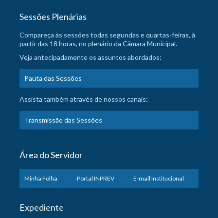
Sessões Plenárias
Compareça às sessões todas segundas e quartas-feiras, à
partir das 18 horas, no plenário da Câmara Municipal.
Veja antecipadamente os assuntos abordados:
Pauta das Sessões
Assista também através de nossos canais:
Transmissão das Sessões
Área do Servidor
Minha Folha
Portal INPREV
E-mail Institucional
Expediente